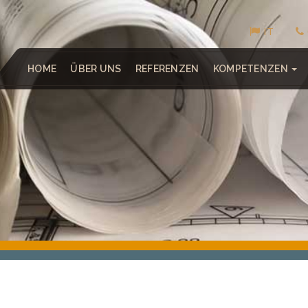
IT
HOME
ÜBER UNS
REFERENZEN
KOMPETENZEN
LAGER- UND FÖRDERTECHNIK