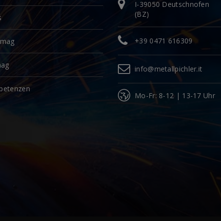
I-39050 Deutschnofen
(BZ)
s
+39 0471 616309
omag
mag
info@metallpichler.it
petenzen
Mo-Fr: 8-12 | 13-17 Uhr