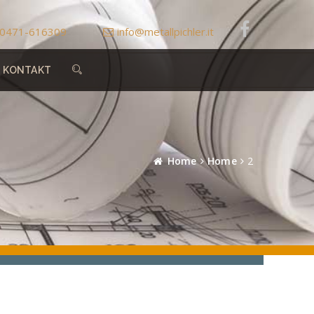
0471-616309
info@metallpichler.it
KONTAKT
Home
Home
2