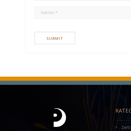
KATE
Zerti