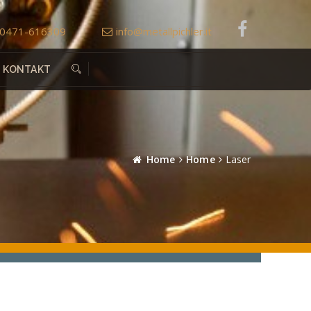
0471-616309
info@metallpichler.it
KONTAKT
Home
Home
Laser