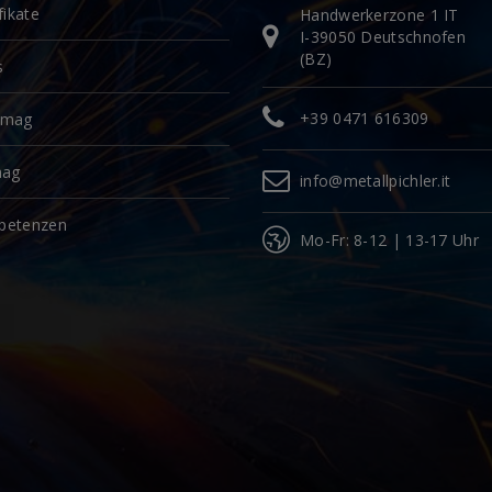
fikate
Handwerkerzone 1 IT
I-39050 Deutschnofen
(BZ)
s
+39 0471 616309
omag
mag
info@metallpichler.it
petenzen
Mo-Fr: 8-12 | 13-17 Uhr