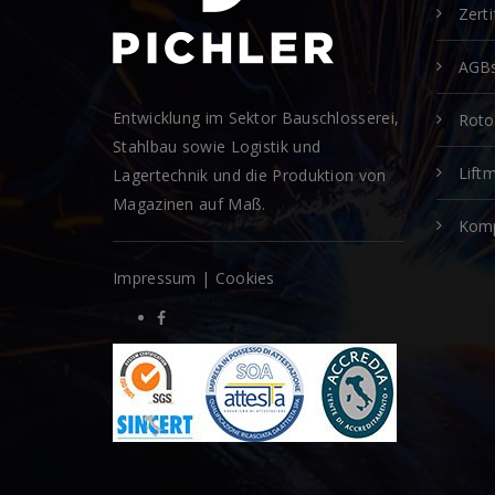
Zerti
AGB
Entwicklung im Sektor Bauschlosserei,
Rot
Stahlbau sowie Logistik und
Lift
Lagertechnik und die Produktion von
Magazinen auf Maß.
Kom
Impressum
|
Cookies