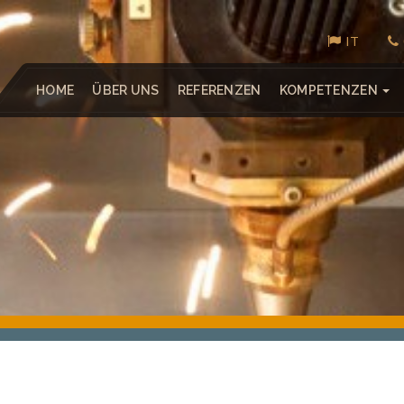
IT
HOME
ÜBER UNS
REFERENZEN
KOMPETENZEN
LAGER- UND FÖRDERTECHNIK