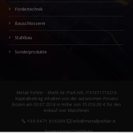
Fördertechnik
Bauschlosserei
Stahlbau
Sonderprodukte
Metall Pichler - MwSt.Nr./Part.IVA: IT01671710216
Kapitalbeitrag erhalten von der autonomen Provinz
Bozen am 03.07.2018 in Höhe von 35.010,00 € für den
Ankauf von Maschinen
+39 0471 616309
info@metallpichler.it
Sovvenzione/Contributo