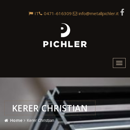
IT
0471-616309
info@metallpichler.it
Toggl
navig
KERER CHRISTIAN
Home
Kerer Christian