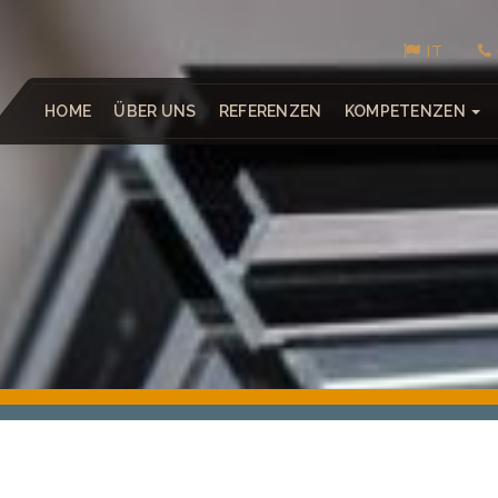
IT
HOME
ÜBER UNS
REFERENZEN
KOMPETENZEN
LAGER- UND FÖRDERTECHNIK