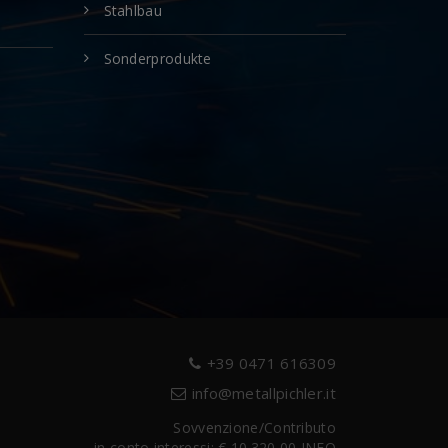
Stahlbau
Sonderprodukte
+39 0471 616309
info@metallpichler.it
Sovvenzione/Contributo
in conto interessi: € 10.320,00
INFO