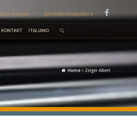
0471-616309
info@metallpichler.it
KONTAKT
ITALIANO
Home
Zelger Albert