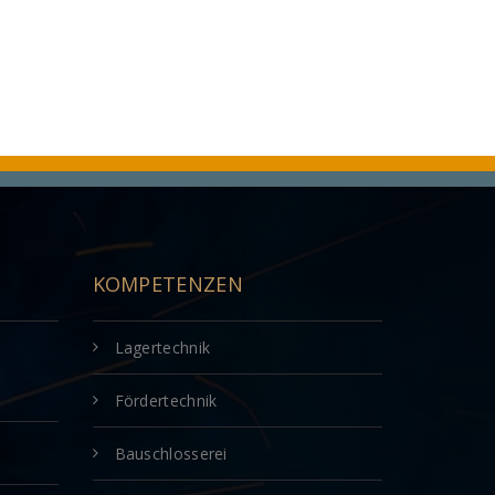
KOMPETENZEN
Lagertechnik
Fördertechnik
Bauschlosserei