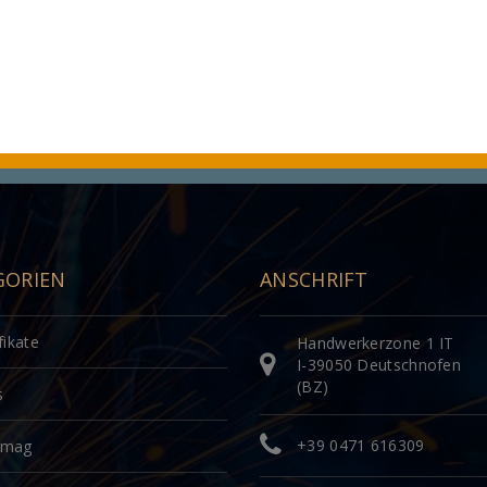
GORIEN
ANSCHRIFT
fikate
Handwerkerzone 1 IT
I-39050 Deutschnofen
(BZ)
s
+39 0471 616309
omag