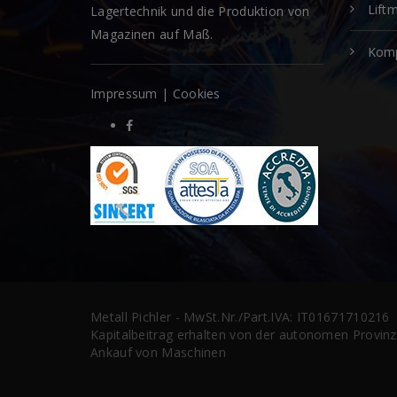
Lift
Lagertechnik und die Produktion von
Magazinen auf Maß.
Kom
Impressum
|
Cookies
Metall Pichler - MwSt.Nr./Part.IVA: IT01671710216
Kapitalbeitrag erhalten von der autonomen Provin
Ankauf von Maschinen