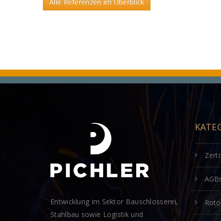
Alle Referenzen im Überblick
KATE
Zerti
AGB
Entwicklung im Sektor Bauschlosserei,
Rot
Stahlbau sowie Logistik und