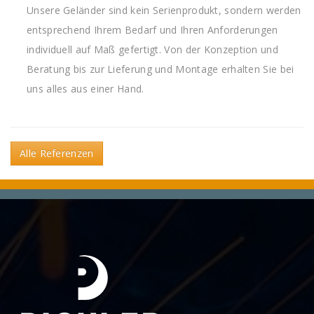
Unsere Geländer sind kein Serienprodukt, sondern werden
entsprechend Ihrem Bedarf und Ihren Anforderungen
individuell auf Maß gefertigt. Von der Konzeption und
Beratung bis zur Lieferung und Montage erhalten Sie bei
uns alles aus einer Hand.
Alle Referenzen