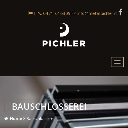
IT
0471-616309
info@metallpichler.it
Toggl
navig
BAUSCHLOSSEREI
Home
Bauschlosserei