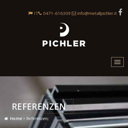
IT
0471-616309
info@metallpichler.it
Toggl
navig
REFERENZEN
Home
Referenzen