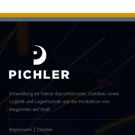
Entwicklung im Sektor Bauschlosserei, Stahlbau sowie
Logistik und Lagertechnik und die Produktion von
Magazinen auf Maß.
Impressum
|
Cookies